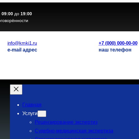
с
09:00
до
19:00
оговорённости
info@kmki1.ru
+7 (000) 000-00-00
e-mail адрес
наш телефон
Главная
Услуги
Рецензирование экспертиз
Судебно-медицинская экспертиза